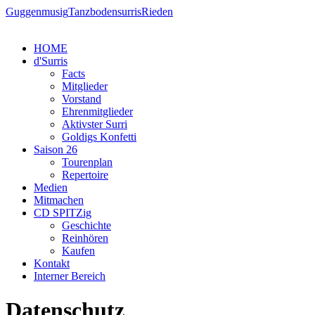
Guggenmusig
Tanzbodensurris
Rieden
HOME
d'Surris
Facts
Mitglieder
Vorstand
Ehrenmitglieder
Aktivster Surri
Goldigs Konfetti
Saison 26
Tourenplan
Repertoire
Medien
Mitmachen
CD SPITZig
Geschichte
Reinhören
Kaufen
Kontakt
Interner Bereich
Datenschutz